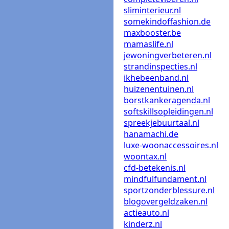
sliminterieur.nl
somekindoffashion.de
maxbooster.be
mamaslife.nl
jewoningverbeteren.nl
strandinspecties.nl
ikhebeenband.nl
huizenentuinen.nl
borstkankeragenda.nl
softskillsopleidingen.nl
spreekjebuurtaal.nl
hanamachi.de
luxe-woonaccessoires.nl
woontax.nl
cfd-betekenis.nl
mindfulfundament.nl
sportzonderblessure.nl
blogovergeldzaken.nl
actieauto.nl
kinderz.nl