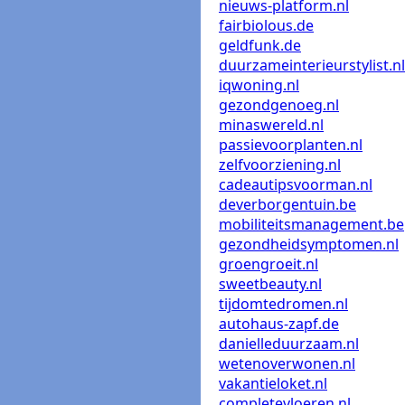
nieuws-platform.nl
fairbiolous.de
geldfunk.de
duurzameinterieurstylist.nl
iqwoning.nl
gezondgenoeg.nl
minaswereld.nl
passievoorplanten.nl
zelfvoorziening.nl
cadeautipsvoorman.nl
deverborgentuin.be
mobiliteitsmanagement.be
gezondheidsymptomen.nl
groengroeit.nl
sweetbeauty.nl
tijdomtedromen.nl
autohaus-zapf.de
danielleduurzaam.nl
wetenoverwonen.nl
vakantieloket.nl
completevloeren.nl