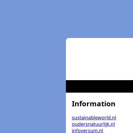
Information
sustainableworld.nl
oudersnatuurlijk.nl
infoversum.nl